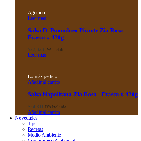
Agotado
Leer más
Salsa Di Pomodoro Picante Zia Rosa -
Frasco x 420g
$
22,323
IVA Incluido
Leer más
Lo más pedido
Añadir al carrito
Salsa Napolitana Zia Rosa - Frasco x 420g
$
24,311
IVA Incluido
Añadir al carrito
Novedades
Tips
Recetas
Medio Ambiente
Compromiso Ambiental