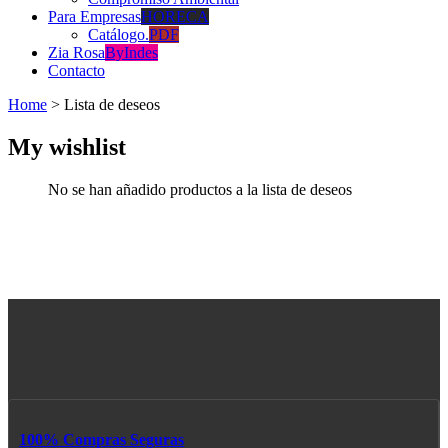
Para Empresas
HORECA
Catálogo.
PDF
Zia Rosa
ByIndes
Contacto
Home
>
Lista de deseos
My wishlist
No se han añadido productos a la lista de deseos
100% Compras Seguras