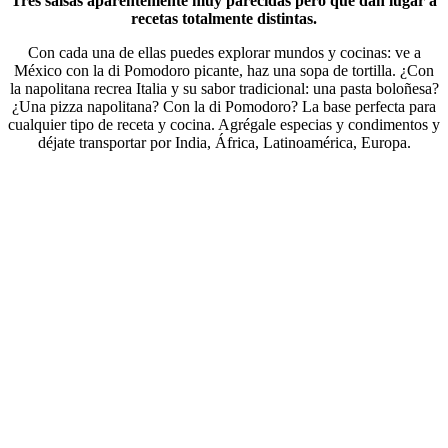
Tres salsas aparentemente muy parecidas pero que dan lugar a
recetas totalmente distintas.
Con cada una de ellas puedes explorar mundos y cocinas: ve a
México con la di Pomodoro picante, haz una sopa de tortilla. ¿Con
la napolitana recrea Italia y su sabor tradicional: una pasta boloñesa?
¿Una pizza napolitana? Con la di Pomodoro? La base perfecta para
cualquier tipo de receta y cocina. Agrégale especias y condimentos y
déjate transportar por India, África, Latinoamérica, Europa.