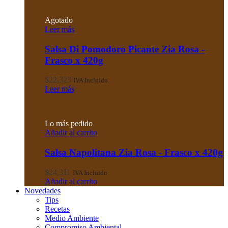
Agotado
Leer más
Salsa Di Pomodoro Picante Zia Rosa -
Frasco x 420g
$
22,323
IVA Incluido
Leer más
Lo más pedido
Añadir al carrito
Salsa Napolitana Zia Rosa - Frasco x 420g
$
24,311
IVA Incluido
Añadir al carrito
Novedades
Tips
Recetas
Medio Ambiente
Compromiso Ambiental