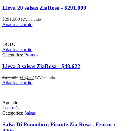
Lleva 20 salsas ZiaRosa - $291.000
$
291,000
IVA Incluido
Añadir al carrito
DCTO
Añadir al carrito
Categories:
Promos
Lleva 3 salsas ZiaRosa - $48.622
El
El
$
67,500
$
48,622
IVA Incluido
precio
precio
Añadir al carrito
original
actual
era:
es:
$67,500.
$48,622.
Agotado
Leer más
Categories:
Salsas
Salsa Di Pomodoro Picante Zia Rosa - Frasco x
420g