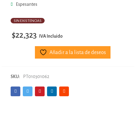
Espesantes
SIN EXISTENCIAS
$
22,323
IVA Incluido
Añadir a la lista de deseos
SKU:
PT010301062