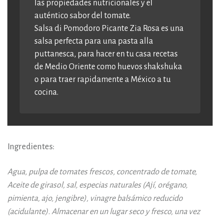
las propiedades nutricionales y el
auténtico sabor del tomate.
Salsa di Pomodoro Picante Zia Rosa es una
salsa perfecta para una pasta alla
puttanesca, para hacer en tu casa recetas
de Medio Oriente como huevos shakshuka
o para traer rapidamente a México a tu
cocina.
Ingredientes:
Agua, pulpa de tomates frescos, concentrado de tomate,
Aceite de girasol, sal, especias naturales (Ají, orégano,
pimienta, ajo, jengibre), vinagre balsámico reducido
(acidulante). Almacenar en un lugar seco y fresco, una vez