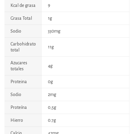
Kcal de grasa
9
Grasa Total
1g
Sodio
330mg
Carbohidrato
11g
total
Azucares
4g
totales
Proteina
0g
Sodio
2mg
Proteína
0,5g
Hierro
0.7g
Calcio
47mg