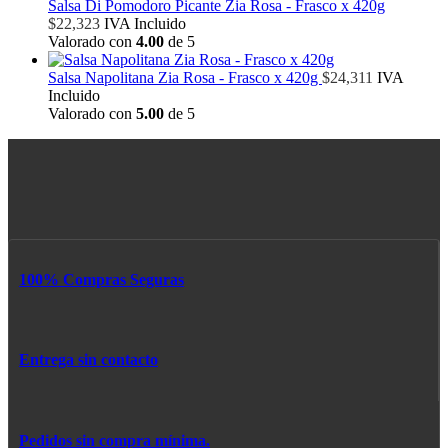
Salsa Di Pomodoro Picante Zia Rosa - Frasco x 420g
$
22,323
IVA Incluido
Valorado con
4.00
de 5
Salsa Napolitana Zia Rosa - Frasco x 420g
$
24,311
IVA
Incluido
Valorado con
5.00
de 5
100% Compras Seguras
Entrega sin contacto
Pedidos sin compra mínima.